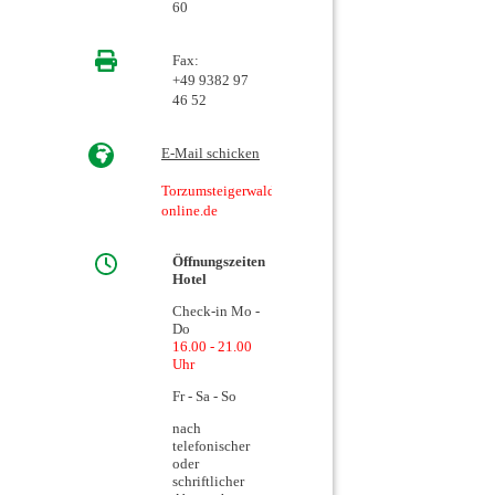
60
Fax:
+49 9382 97
46 52
E-Mail schicken
Torzumsteigerwald@t-
online.de
Öffnungszeiten
Hotel
Check-in Mo -
Do
16.00 - 21.00
Uhr
Fr - Sa - So
nach
telefonischer
oder
schriftlicher