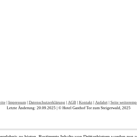
eite
|
Impressum
|
Datenschutzerklärung
|
AGB
|
Kontakt
|
Anfahrt
|
Seite weiteremp
Letzte Änderung: 20.09.2025 | © Hotel Gasthof Tor zum Steigerwald, 2025
lebnis zu bieten. Bestimmte Inhalte von Drittanbietern werden nur ang