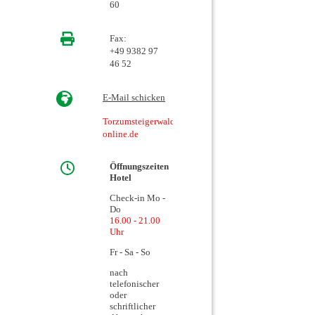
60
Fax:
+49 9382 97
46 52
E-Mail schicken
Torzumsteigerwald@t-
online.de
Öffnungszeiten
Hotel
Check-in Mo -
Do
16.00 - 21.00
Uhr
Fr - Sa - So
nach
telefonischer
oder
schriftlicher